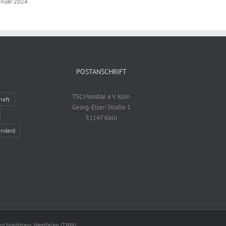
anuar 2024
16. Januar 2024
POSTANSCHRIFT
TSC Mondial e.V. Köln
haft
Georg-Elser-Straße 1
51147 Köln
andard
nd Nordrhein Westfalen (TNW)