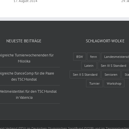
17. August 2024
29. J
NEUESTE BEITRÄGE
SCHLAGWORT-WOLKE
olgreiche Turnierwochenenden für
BSW
fenn
Landesmeistersc
Milolika
Latein
Sen III S Standard
olgreiche DanceComp für die Paare
Sen II S Standard
Senioren
St
des TSC Mondial
Turnier
Workshop
Weltmeistertitel für den TSC Mondial
in Valencia
port Verband (DTV) im Deutschen Olympischen SportBund (DOSB) und im Tanzsportverba