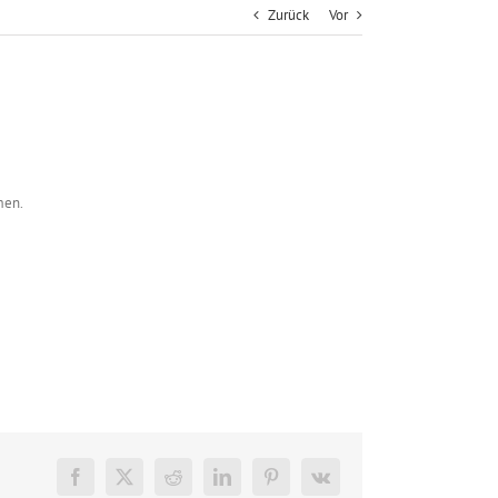
Zurück
Vor
men.
Facebook
X
Reddit
LinkedIn
Pinterest
Vk