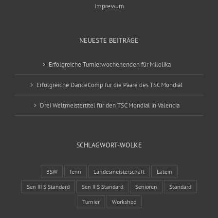
Impressum
NEUESTE BEITRÄGE
Erfolgreiche Turnierwochenenden für Milolika
Erfolgreiche DanceComp für die Paare des TSC Mondial
Drei Weltmeistertitel für den TSC Mondial in Valencia
SCHLAGWORT-WOLKE
BSW
fenn
Landesmeisterschaft
Latein
Sen III S Standard
Sen II S Standard
Senioren
Standard
Turnier
Workshop