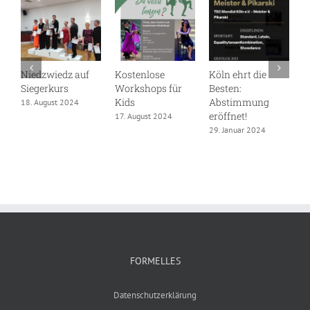
Niedzwiedz auf
Kostenlose
Köln ehrt die
D
Siegerkurs
Workshops für
Besten:
S
Kids
Abstimmung
W
18. August 2024
eröffnet!
17. August 2024
1
29. Januar 2024
FORMELLES
Datenschutzerklärung