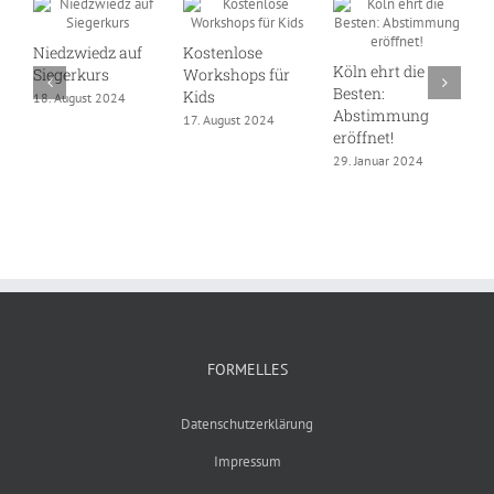
Niedzwiedz auf
Kostenlose
Köln ehrt die
D
Siegerkurs
Workshops für
Besten:
S
Kids
18. August 2024
Abstimmung
W
17. August 2024
eröffnet!
1
29. Januar 2024
FORMELLES
Datenschutzerklärung
Impressum