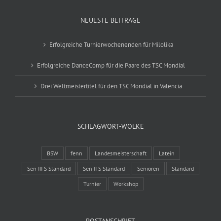
NEUESTE BEITRÄGE
Erfolgreiche Turnierwochenenden für Milolika
Erfolgreiche DanceComp für die Paare des TSC Mondial
Drei Weltmeistertitel für den TSC Mondial in Valencia
SCHLAGWORT-WOLKE
BSW
fenn
Landesmeisterschaft
Latein
Sen III S Standard
Sen II S Standard
Senioren
Standard
Turnier
Workshop