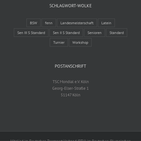
SCHLAGWORT-WOLKE
BSW
fenn
Landesmeisterschaft
Latein
Sen III S Standard
Sen II S Standard
Senioren
Standard
Turnier
Workshop
POSTANSCHRIFT
TSC Mondial e.V. Köln
Georg-Elser-Straße 1
51147 Köln
Mitglied im Deutschen Tanzsport Verband (DTV) im Deutschen Olympischen