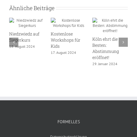
Ähnliche Beiträge
Niedzwiedz auf
Kostenlose
Köln ehrt die
D
Siegerkurs
Workshops für
Besten:
S
Kids
18. August 2024
Abstimmung
W
17. August 2024
eröffnet!
1
29. Januar 2024
FORMELLES
Datenschutzerklärung