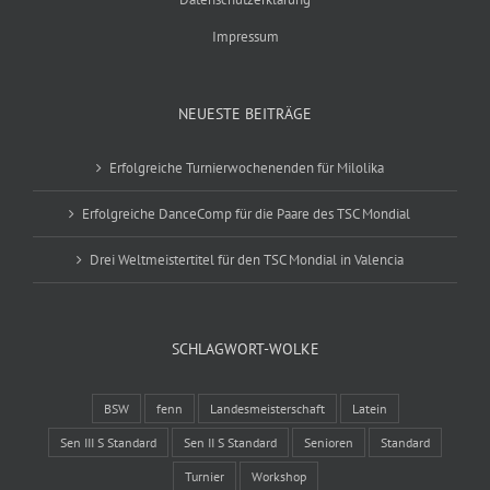
Impressum
NEUESTE BEITRÄGE
Erfolgreiche Turnierwochenenden für Milolika
Erfolgreiche DanceComp für die Paare des TSC Mondial
Drei Weltmeistertitel für den TSC Mondial in Valencia
SCHLAGWORT-WOLKE
BSW
fenn
Landesmeisterschaft
Latein
Sen III S Standard
Sen II S Standard
Senioren
Standard
Turnier
Workshop