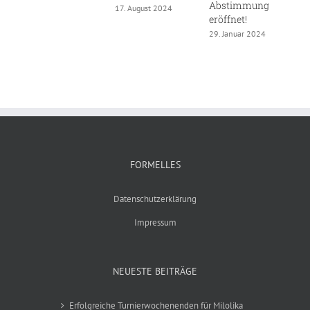
Abstimmung
W
17. August 2024
eröffnet!
1
29. Januar 2024
FORMELLES
Datenschutzerklärung
Impressum
NEUESTE BEITRÄGE
Erfolgreiche Turnierwochenenden für Milolika