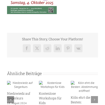
Share This Story, Choose Your Platform!
Facebook
X
Reddit
LinkedIn
Pinterest
Vk
Ähnliche Beiträge
Niedzwiedz auf
Kostenlose
Köln ehrt die
D
Siegerkurs
Workshops für
Besten:
S
Kids
18. August 2024