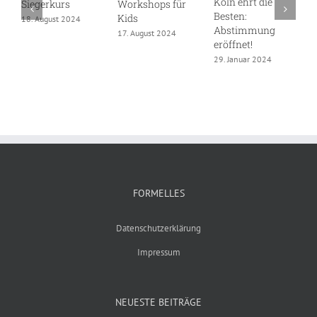
Köln ehrt die
D
Siegerkurs
Workshops für
Besten:
S
Kids
18. August 2024
Abstimmung
W
17. August 2024
eröffnet!
1
29. Januar 2024
FORMELLES
Datenschutzerklärung
Impressum
NEUESTE BEITRÄGE