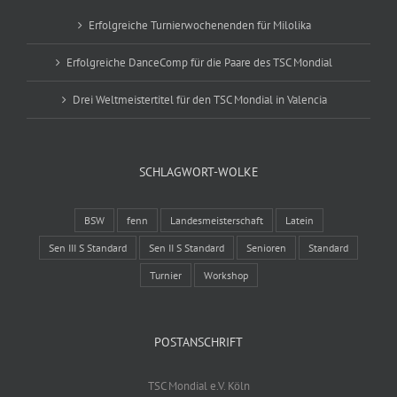
Erfolgreiche Turnierwochenenden für Milolika
Erfolgreiche DanceComp für die Paare des TSC Mondial
Drei Weltmeistertitel für den TSC Mondial in Valencia
SCHLAGWORT-WOLKE
BSW
fenn
Landesmeisterschaft
Latein
Sen III S Standard
Sen II S Standard
Senioren
Standard
Turnier
Workshop
POSTANSCHRIFT
TSC Mondial e.V. Köln