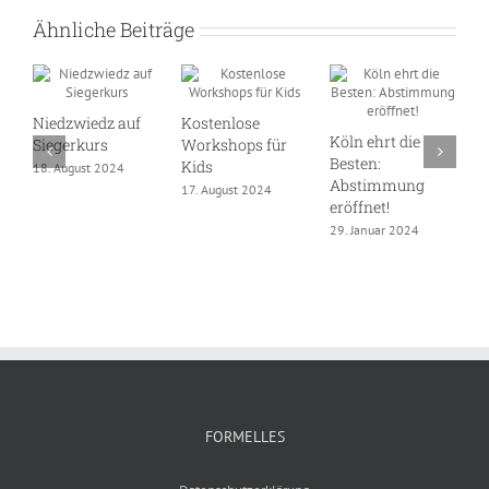
Ähnliche Beiträge
Niedzwiedz auf
Kostenlose
Köln ehrt die
D
Siegerkurs
Workshops für
Besten:
S
Kids
18. August 2024
Abstimmung
W
17. August 2024
eröffnet!
1
29. Januar 2024
FORMELLES