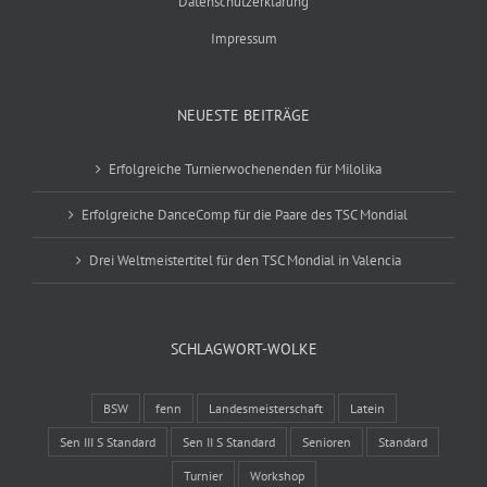
Datenschutzerklärung
Impressum
NEUESTE BEITRÄGE
Erfolgreiche Turnierwochenenden für Milolika
Erfolgreiche DanceComp für die Paare des TSC Mondial
Drei Weltmeistertitel für den TSC Mondial in Valencia
SCHLAGWORT-WOLKE
BSW
fenn
Landesmeisterschaft
Latein
Sen III S Standard
Sen II S Standard
Senioren
Standard
Turnier
Workshop