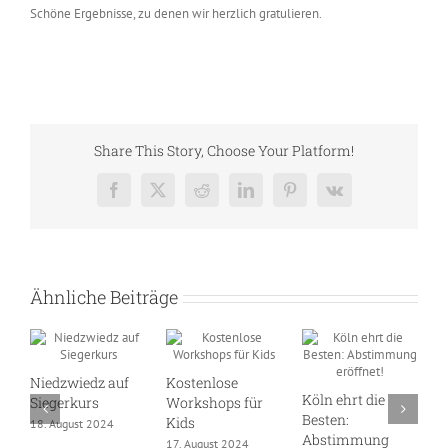
Schöne Ergebnisse, zu denen wir herzlich gratulieren.
Share This Story, Choose Your Platform!
Facebook
X
Reddit
LinkedIn
Pinterest
Vk
Ähnliche Beiträge
Niedzwiedz auf
Kostenlose
Köln ehrt die
D
Siegerkurs
Workshops für
Besten:
S
Kids
18. August 2024
Abstimmung
W
17. August 2024