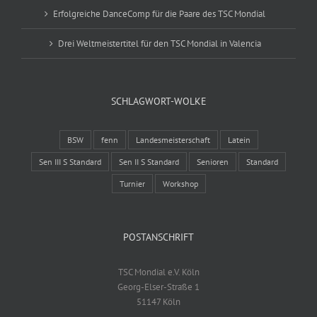
Erfolgreiche DanceComp für die Paare des TSC Mondial
Drei Weltmeistertitel für den TSC Mondial in Valencia
SCHLAGWORT-WOLKE
BSW
fenn
Landesmeisterschaft
Latein
Sen III S Standard
Sen II S Standard
Senioren
Standard
Turnier
Workshop
POSTANSCHRIFT
TSC Mondial e.V. Köln
Georg-Elser-Straße 1
51147 Köln