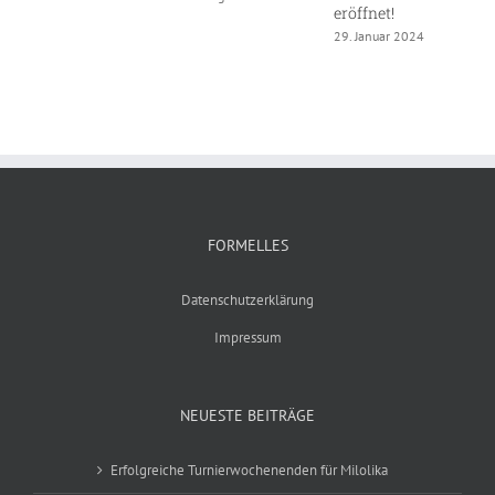
eröffnet!
1
29. Januar 2024
FORMELLES
Datenschutzerklärung
Impressum
NEUESTE BEITRÄGE
Erfolgreiche Turnierwochenenden für Milolika