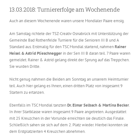
13.03.2018: Turniererfolge am Wochenende
Auch an diesem Wochenende waren unsere Mondialer Paare emsig.
Am Samstag richtete der TSZ-Creativ Osnabrück mit Unterstützung der
Gemeinde Bad Rothenfelde Turniere für die Senioren III B und A
Standard aus. Erstmalig für den TSC Mondial startend, nahmen
Rainer
Heisel & Astrid Plieschnegger
in der Sen III B daran teil. 7 Paare waren
gemeldet. Rainer & Astrid gelang direkt der Sprung auf das Treppchen.
Sie wurden Dritte.
Nicht genug nahmen die Beiden am Sonntag an unserem Heimturnier
teil. Auch hier gelang es Ihnen, einen dritten Platz von insgesamt 9
Startern zu ertanzen.
Ebenfalls im TSC Mondial tanzten
Dr. Elmar Selbach & Martina Becker
.
In ihrer Startklasse waren insgesamt 9 Paare angetreten. Ausgestattet
mit 25 Kreuzchen in der Vorrunde erreichten sie deutlich das Finale.
Schließlich sahen sie sich auf dem 2. Platz wieder. Hierbei konnten sie
dem Erstplatzierten 4 Kreuzchen abnehmen.