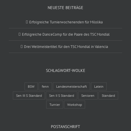
NEUESTE BEITRÄGE
Erfolgreiche Turnierwochenenden für Milolika
Erfolgreiche DanceComp für die Paare des TSC Mondial
Drei Weltmeistertitel für den TSC Mondial in Valencia
SCHLAGWORT-WOLKE
BSW
fenn
Landesmeisterschaft
Latein
Sen III S Standard
Sen II S Standard
Senioren
Standard
Turnier
Workshop
POSTANSCHRIFT