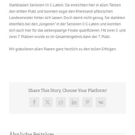
Startklassen Senioren III C-Latein. Sie erreichten hier in allen Tänzen
den dritten Platz und konnten sogar den Rheinland-pfälzischen
Landesmeister hinter sich lassen. Doch damit nicht genug. Sie starteten
ebenfalls bei den „Jüngeren“ in der Senioren II C-Latein und konnten
sich auch hier für das siebenpaarige Finale qualifizieren. Mit zwei 5. und
zwei 7. Plätzen wurde es im Gesamtergebnis dann der 7. Platz.
Wir gratulieren allen Paaren ganz herzlich zu den tollen Erfolgen.
Share This Story, Choose Your Platform!
Facebook
X
Reddit
LinkedIn
Pinterest
Vk
Ähnliche Beiträge