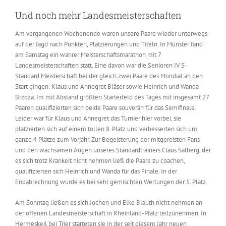
Und noch mehr Landesmeisterschaften
Am vergangenen Wochenende waren unsere Paare wieder unterwegs
auf der Jagd nach Punkten, Platzierungen und Titeln. In Münster fand
am Samstag ein wahrer Meisterschaftsmarathon mit 7
Landesmeisterschaften statt. Eine davon war die Senioren IV S-
Standard Meisterschaft bei der gleich zwei Paare des Mondial an den
Start gingen: Klaus und Annegret Bläser sowie Heinrich und Wanda
Brzoza. Im mit Abstand größten Starterfeld des Tages mit insgesamt 27
Paaren qualifizierten sich beide Paare souverän für das Semifinale.
Leider war für Klaus und Annegret das Turnier hier vorbei, sie
platzierten sich auf einem tollen 8. Platz und verbesserten sich um
ganze 4 Plätze zum Vorjahr. Zur Begeisterung der mitgereisten Fans
und den wachsamen Augen unseres Standardtrainers Claus Salberg, der
es sich trotz Krankeit nicht nehmen ließ die Paare zu coachen,
qualifizierten sich Heinrich und Wanda für das Finale. In der
Endabrechnung wurde es bei sehr gemischten Wertungen der 5. Platz.
Am Sonntag ließen es sich Jochen und Elke Blauth nicht nehmen an
der offenen Landesmeisterschaft in Rheinland-Pfalz teilzunehmen. In
Hermeskeil bei Trier starteten sie in der seit diesem Jahr neuen