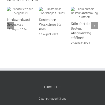
Niedzwiedz auf
Kostenlose
Köln ehrt die
D
Siegerkurs
Workshops für
Besten:
S
Kids
18. August 2024
Abstimmung
W
17. August 2024
eröffnet!
1
29. Januar 2024
FORMELLES
Datenschutzerklärung