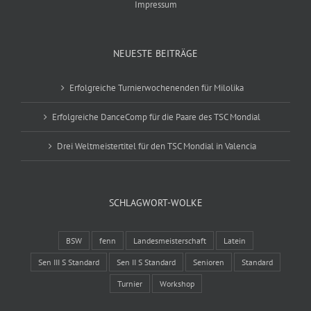
Impressum
NEUESTE BEITRÄGE
Erfolgreiche Turnierwochenenden für Milolika
Erfolgreiche DanceComp für die Paare des TSC Mondial
Drei Weltmeistertitel für den TSC Mondial in Valencia
SCHLAGWORT-WOLKE
BSW
fenn
Landesmeisterschaft
Latein
Sen III S Standard
Sen II S Standard
Senioren
Standard
Turnier
Workshop