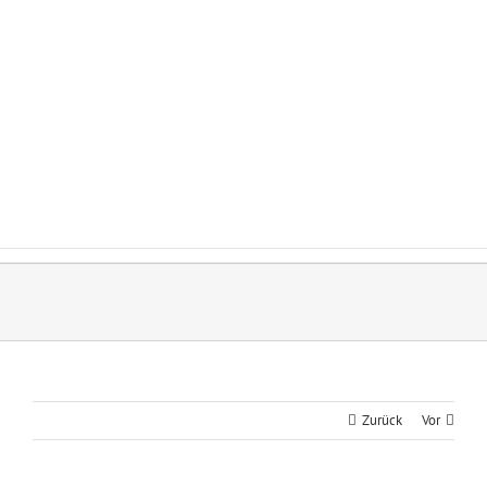
Zum
Inhalt
springen
Zurück
Vor