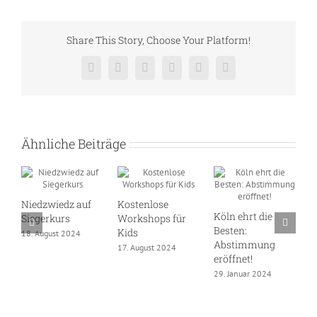
Share This Story, Choose Your Platform!
Facebook
X
Reddit
LinkedIn
Pinterest
Vk
Ähnliche Beiträge
Niedzwiedz auf
Kostenlose
Köln ehrt die
D
Siegerkurs
Workshops für
Besten:
S
Kids
18. August 2024
Abstimmung
W
17. August 2024
eröffnet!
1
29. Januar 2024