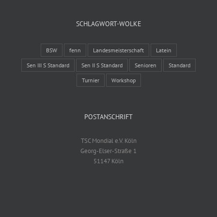
SCHLAGWORT-WOLKE
BSW
fenn
Landesmeisterschaft
Latein
Sen III S Standard
Sen II S Standard
Senioren
Standard
Turnier
Workshop
POSTANSCHRIFT
TSC Mondial e.V. Köln
Georg-Elser-Straße 1
51147 Köln